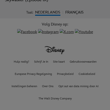
NEDERLANDS
FRANÇAIS
Taal:
|
Volg Disney op:
Hulp nodig?
Schrijf Je In
Site kaart
Gebruiksvoorwaarden
Europese Privacy Regelgeving
Privacybeleid
Cookiebeleid
Instellingen beheren
Over Ons
Opt out van data mining door AI
The Walt Disney Company