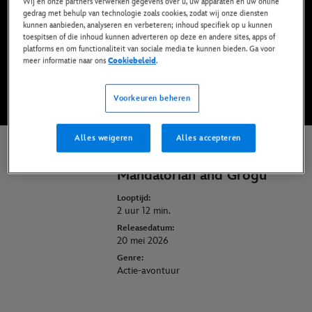
Wij en onze partners verwerken gegevens over u, uw apparaten en uw online
gedrag met behulp van technologie zoals cookies, zodat wij onze diensten
kunnen aanbieden, analyseren en verbeteren; inhoud specifiek op u kunnen
toespitsen of die inhoud kunnen adverteren op deze en andere sites, apps of
Nu digitaal verkrijgbaar
platforms en om functionaliteit van sociale media te kunnen bieden. Ga voor
meer informatie naar ons
Cookiebeleid
.
KOOP DE FILM
Voorkeuren beheren
Alles weigeren
Alles accepteren
Star Wars: The
Mandalorian and Grogu
Looptijd:
2 uur 12 min.
Releasedatum:
20 mei 2026
Genre:
Actie-avontuur