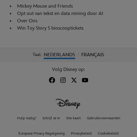
Mickey Mouse and Friends
Opt out van tekst en data mining door AI
Over Ons
Win Toy Story 5 bioscooptickets
NEDERLANDS
FRANÇAIS
Taal:
|
Volg Disney op:
Hulp nodig?
Schrijf Je In
Site kaart
Gebruiksvoorwaarden
Europese Privacy Regelgeving
Privacybeleid
Cookiebeleid