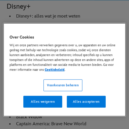
Disney+
Disney+: alles wat je moet weten
Over Cookies
Films
Wij en onze partners verwerken gegevens over u, uw apparaten en uw online
Aladdin (2019)
gedrag met behulp van technologie zoals cookies, zodat wij onze diensten
Ant-Man and The Wasp
kunnen aanbieden, analyseren en verbeteren; inhoud specifiek op u kunnen
toespitsen of die inhoud kunnen adverteren op deze en andere sites, apps of
Ant-Man and the Wasp: Quantumania
platforms en om functionaliteit van sociale media te kunnen bieden. Ga voor
Avatar: Fire and Ash
meer informatie naar ons
Cookiebeleid
.
Avatar: The Way of Water
Avengers: Doomsday
Voorkeuren beheren
Avengers: Endgame
Avengers: Infinity War
Alles weigeren
Alles accepteren
Black Panther
Black Panther: Wakanda Forever
Black Widow
Captain America: Brave New World