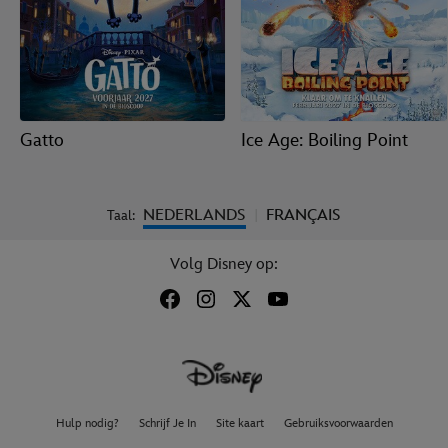
Gatto
Ice Age: Boiling Point
NEDERLANDS
FRANÇAIS
Taal:
|
Volg Disney op:
Hulp nodig?
Schrijf Je In
Site kaart
Gebruiksvoorwaarden