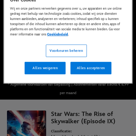
Wij en onze partners verwerken gegevens over u, uw apparaten en uw online
gedrag met behulp van technologie zoals cookies, zodat wij onze diensten
kunnen aanbieden, analyseren en verbeteren; inhoud specifiek op u kunnen
Nu beschikbaar op Disney+*, DVD, Blu-Ray en
toespitsen of die inhoud kunnen adverteren op deze en andere sites, apps of
Digital Download
platforms en om functionaliteit van sociale media te kunnen bieden. Ga voor
meer informatie naar ons
Cookiebeleid
.
BEKIJK OP DISNEY+
Voorkeuren beheren
KOOP DE FILM
Alles weigeren
Alles accepteren
* Algemene voorwaarden van toepassing | Abonnementen vanaf slechts € 6,99
per maand
Star Wars: The Rise of
Skywalker (Episode IX)
Classificatie: