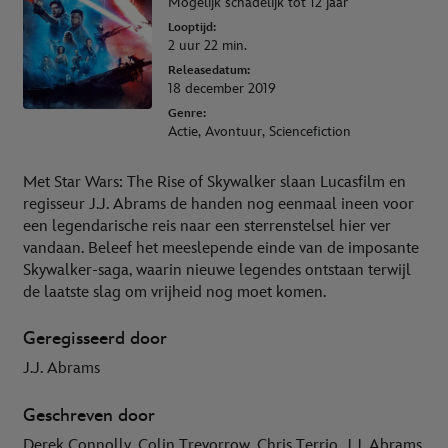
Mogelijk schadelijk tot 12 jaar
Looptijd:
2 uur 22 min.
Releasedatum:
18 december 2019
Genre:
Actie, Avontuur, Sciencefiction
Met Star Wars: The Rise of Skywalker slaan Lucasfilm en
regisseur J.J. Abrams de handen nog eenmaal ineen voor
een legendarische reis naar een sterrenstelsel hier ver
vandaan. Beleef het meeslepende einde van de imposante
Skywalker-saga, waarin nieuwe legendes ontstaan terwijl
de laatste slag om vrijheid nog moet komen.
Geregisseerd door
J.J. Abrams
Geschreven door
Derek Connolly, Colin Trevorrow, Chris Terrio, J.J. Abrams