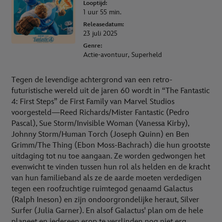
Looptijd:
1 uur 55 min.
Releasedatum:
23 juli 2025
Genre:
Actie-avontuur, Superheld
Tegen de levendige achtergrond van een retro-
futuristische wereld uit de jaren 60 wordt in “The Fantastic
4: First Steps” de First Family van Marvel Studios
voorgesteld—Reed Richards/Mister Fantastic (Pedro
Pascal), Sue Storm/Invisible Woman (Vanessa Kirby),
Johnny Storm/Human Torch (Joseph Quinn) en Ben
Grimm/The Thing (Ebon Moss-Bachrach) die hun grootste
uitdaging tot nu toe aangaan. Ze worden gedwongen het
evenwicht te vinden tussen hun rol als helden en de kracht
van hun familieband als ze de aarde moeten verdedigen
tegen een roofzuchtige ruimtegod genaamd Galactus
(Ralph Ineson) en zijn ondoorgrondelijke heraut, Silver
Surfer (Julia Garner). En alsof Galactus' plan om de hele
planeet en iedereen erop te verslinden nog niet erg