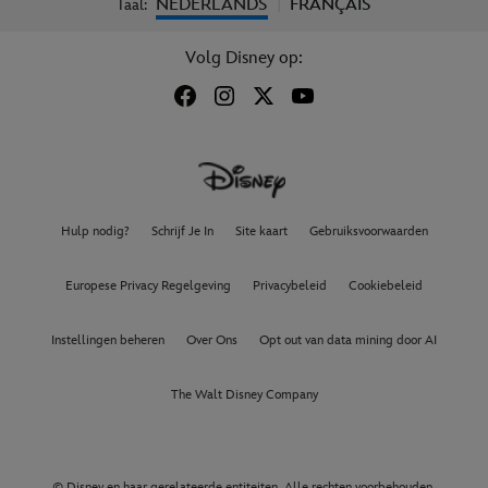
NEDERLANDS
FRANÇAIS
Taal:
|
Volg Disney op:
Hulp nodig?
Schrijf Je In
Site kaart
Gebruiksvoorwaarden
Europese Privacy Regelgeving
Privacybeleid
Cookiebeleid
Instellingen beheren
Over Ons
Opt out van data mining door AI
The Walt Disney Company
© Disney en haar gerelateerde entiteiten. Alle rechten voorbehouden.