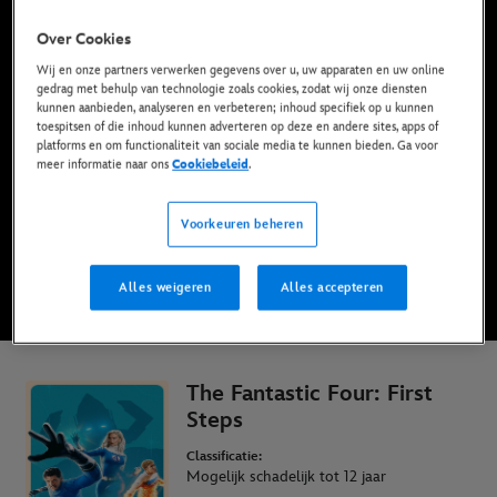
Over Cookies
Wij en onze partners verwerken gegevens over u, uw apparaten en uw online
Nu beschikbaar op Disney+* & Digitaal
gedrag met behulp van technologie zoals cookies, zodat wij onze diensten
kunnen aanbieden, analyseren en verbeteren; inhoud specifiek op u kunnen
toespitsen of die inhoud kunnen adverteren op deze en andere sites, apps of
BEKIJK OP DISNEY+
platforms en om functionaliteit van sociale media te kunnen bieden. Ga voor
meer informatie naar ons
Cookiebeleid
.
KOOP DE FILM
Voorkeuren beheren
* Algemene voorwaarden van toepassing | Abonnementen vanaf slechts € 6,99
Alles weigeren
Alles accepteren
per maand
The Fantastic Four: First
Steps
Classificatie:
Mogelijk schadelijk tot 12 jaar